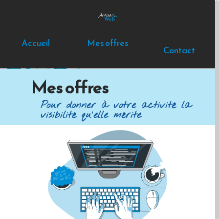
Accueil
Mes offres
Contact
Mes offres
Pour donner à votre activité la
visibilité qu'elle mérite