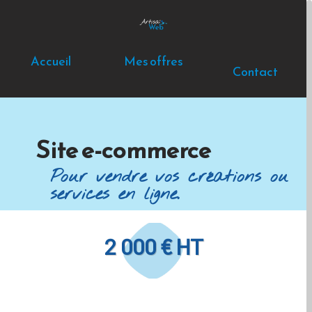
Accueil
Mes offres
Contact
Site e-commerce
Pour vendre vos créations ou
services en ligne.
2 000 € HT